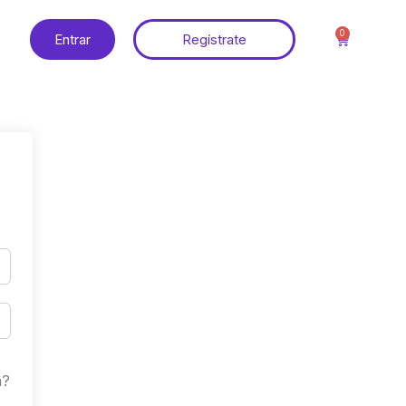
0
Entrar
Regístrate
a?