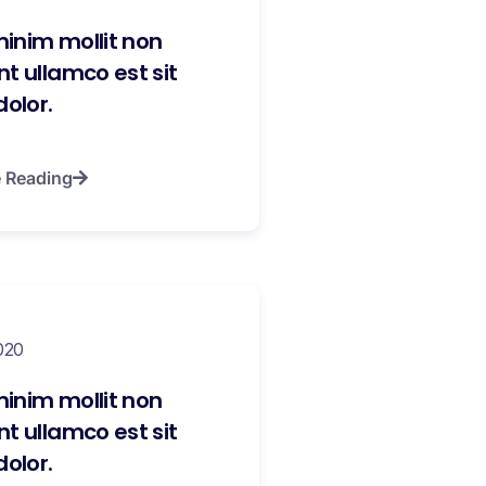
inim mollit non
t ullamco est sit
dolor.
 Reading
020
inim mollit non
t ullamco est sit
dolor.