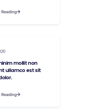
 Reading
020
inim mollit non
t ullamco est sit
dolor.
 Reading